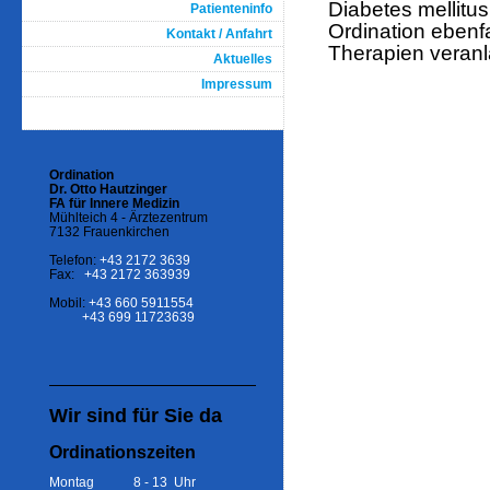
Diabetes mellitu
Patienteninfo
Ordination ebenf
Kontakt / Anfahrt
Therapien veranl
Aktuelles
Impressum
Ordination
Dr. Otto Hautzinger
FA für Innere Medizin
Mühlteich 4 - Ärztezentrum
7132 Frauenkirchen
Telefon:
+43 2172 3639
Fax:
+43 2172 363939
Mobil:
+43 660 5911554
+43 699 11723639
Wir sind für Sie da
Ordinationszeiten
Montag 8 - 13 Uhr