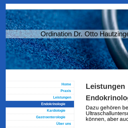
Ordination Dr. Otto Hautzing
Leistungen
Home
Praxis
Endokrinolo
Leistungen
Endokrinologie
Dazu gehören bei
Kardiologie
Ultraschallunte
Gastroenterologie
können, aber auc
Über uns