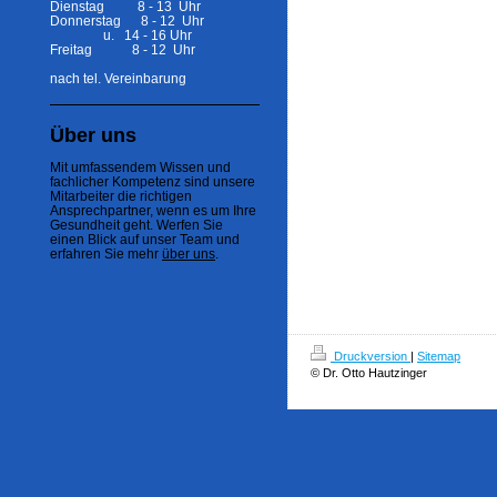
Dienstag 8 - 13 Uhr
Donnerstag 8 - 12 Uhr
u. 14 - 16 Uhr
Freitag 8 - 12 Uhr
nach tel. Vereinbarung
Über uns
Mit umfassendem Wissen und
fachlicher Kompetenz sind unsere
Mitarbeiter die richtigen
Ansprechpartner, wenn es um Ihre
Gesundheit geht. Werfen Sie
einen Blick auf unser Team und
erfahren Sie mehr
über uns
.
Druckversion
|
Sitemap
© Dr. Otto Hautzinger