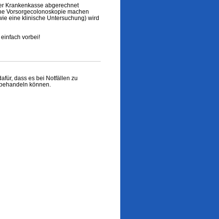
der Krankenkasse abgerechnet
eine Vorsorgecolonoskopie machen
ie eine klinische Untersuchung) wird
einfach vorbei!
afür, dass es bei Notfällen zu
h behandeln können.