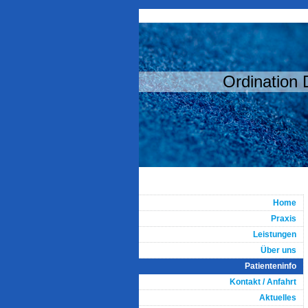
Ordination 
Home
Praxis
Leistungen
Über uns
Patienteninfo
Kontakt / Anfahrt
Aktuelles