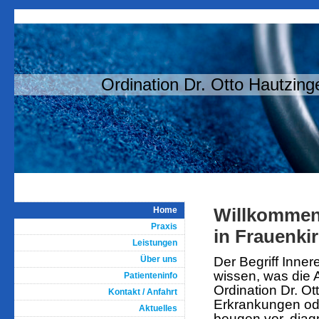
Ordination Dr. Otto Hautzing
Willkommen 
Home
Praxis
in Frauenki
Leistungen
Über uns
Der Begriff Inne
wissen, was die 
Patienteninfo
Ordination Dr. Ot
Kontakt / Anfahrt
Erkrankungen od
Aktuelles
beugen vor, diagn