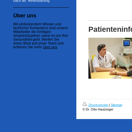
nach tel. Vereinbarung
Über uns
Mit umfassendem Wissen und
Patienteninf
fachlicher Kompetenz sind unsere
Mitarbeiter die richtigen
Ansprechpartner, wenn es um Ihre
Gesundheit geht. Werfen Sie
einen Blick auf unser Team und
erfahren Sie mehr
über uns
.
Druckversion
|
Sitemap
© Dr. Otto Hautzinger