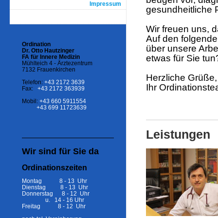
Impressum
gesundheitliche 
Wir freuen uns, 
Auf den folgende
Ordination
über unsere Arbei
Dr. Otto Hautzinger
etwas für Sie tun
FA für Innere Medizin
Mühlteich 4 - Ärztezentrum
7132 Frauenkirchen
Herzliche Grüße,
Telefon:
+43 2172 3639
Ihr Ordinationst
Fax:
+43 2172 363939
Mobil:
+43 660 5911554
+43 699 11723639
Leistungen
Wir sind für Sie da
Ordinationszeiten
Montag 8 - 13 Uhr
Dienstag 8 - 13 Uhr
Donnerstag 8 - 12 Uhr
u. 14 - 16 Uhr
Freitag 8 - 12 Uhr