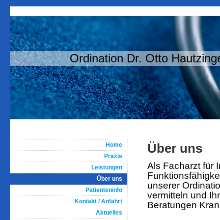
Ordination Dr. Otto Hautzing
Über uns
Home
Praxis
Als Facharzt für 
Leistungen
Funktionsfähigke
Über uns
unserer Ordinati
Patienteninfo
vermitteln und I
Kontakt / Anfahrt
Beratungen Krank
Aktuelles