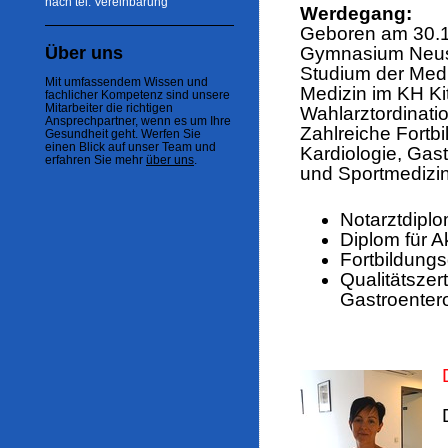
nach tel. Vereinbarung
Werdegang:
Geboren am 30.
Über uns
Gymnasium Neusi
Studium der Medi
Mit umfassendem Wissen und
Medizin im KH Ki
fachlicher Kompetenz sind unsere
Mitarbeiter die richtigen
Wahlarztordinatio
Ansprechpartner, wenn es um Ihre
Zahlreiche Fortbi
Gesundheit geht. Werfen Sie
einen Blick auf unser Team und
Kardiologie, Gas
erfahren Sie mehr
über uns
.
und Sportmedizi
Notarztdipl
Diplom für 
Fortbildung
Qualitätszert
Gastroenter