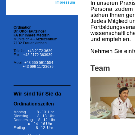
In unseren Praxi
Impressum
Personal zudem i
stehen Ihnen ger
Jedes Mitglied 
Fortbildungsvera
Ordination
Dr. Otto Hautzinger
wissenschaftlic
FA für Innere Medizin
und empfehlen.
Mühlteich 4 - Ärztezentrum
7132 Frauenkirchen
Nehmen Sie einf
Telefon:
+43 2172 3639
Fax:
+43 2172 363939
Mobil:
+43 660 5911554
Team
+43 699 11723639
Wir sind für Sie da
Ordinationszeiten
Montag 8 - 13 Uhr
Dienstag 8 - 13 Uhr
Donnerstag 8 - 12 Uhr
u. 14 - 16 Uhr
Freitag 8 - 12 Uhr